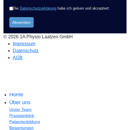
Nutzungsbedingungen
*
Die
Datenschutzerklärung
habe ich gelsen und akzeptiert.
Absenden
© 2026 1A Physio Laatzen GmbH
Impressum
Datenschutz
AGB
Home
Über uns
Unser Team
Praxiseinblick
Patientenbildung
Bewertungen